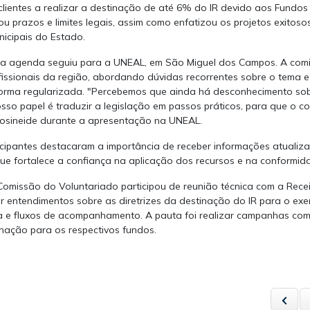
s clientes a realizar a destinação de até 6% do IR devido aos Fundo
 prazos e limites legais, assim como enfatizou os projetos exitoso
icipais do Estado.
l, a agenda seguiu para a UNEAL, em São Miguel dos Campos. A com
issionais da região, abordando dúvidas recorrentes sobre o tema e
forma regularizada. "Percebemos que ainda há desconhecimento so
sso papel é traduzir a legislação em passos práticos, para que o c
u Josineide durante a apresentação na UNEAL.
icipantes destacaram a importância de receber informações atualiz
ue fortalece a confiança na aplicação dos recursos e na conformid
Comissão do Voluntariado participou de reunião técnica com a Receit
ar entendimentos sobre as diretrizes da destinação do IR para o exe
ca e fluxos de acompanhamento. A pauta foi realizar campanhas com
nação para os respectivos fundos.