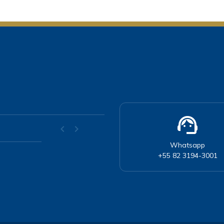
support_agent
chevron_left
chevron_right
Whatsapp
+55 82 3194-3001