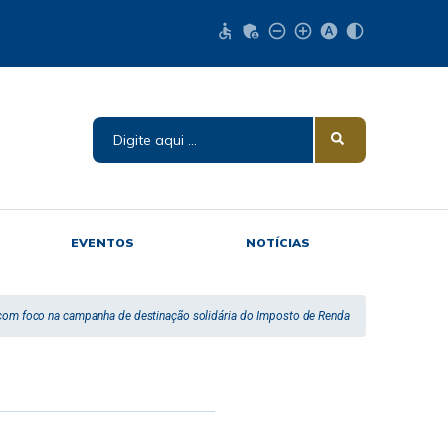
accessible
admin_panel_settings
remove_circle_outline
add_circle_outline
hdr_auto
contrast
EVENTOS
NOTÍCIAS
om foco na campanha de destinação solidária do Imposto de Renda