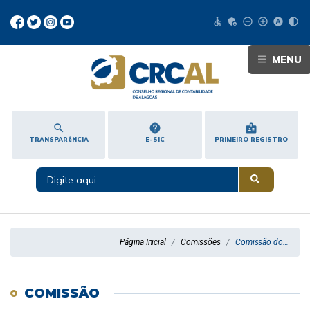
accessible
admin_panel_settings
remove_circle_outline
add_circle_outline
hdr_auto
contrast
MENU
search
help
badge
TRANSPARêNCIA
E-SIC
PRIMEIRO REGISTRO
Página Inicial
Comissões
Comissão do Profissional Contábil da Área Cooperativista
COMISSÃO