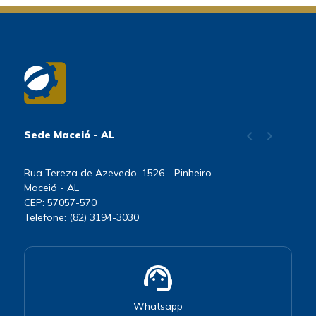
chevron_left
chevron_right
Sede Maceió - AL
Rua Tereza de Azevedo, 1526 - Pinheiro
Maceió - AL
CEP: 57057-570
Telefone: (82) 3194-3030
support_agent
Whatsapp