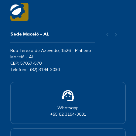
chevron_left
chevron_right
Sede Maceió - AL
Rua Tereza de Azevedo, 1526 - Pinheiro
Maceió - AL
CEP: 57057-570
Telefone: (82) 3194-3030
support_agent
Whatsapp
+55 82 3194-3001