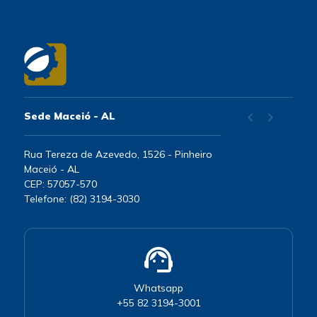
chevron_left
chevron_right
Sede Maceió - AL
Rua Tereza de Azevedo, 1526 - Pinheiro
Maceió - AL
CEP: 57057-570
Telefone: (82) 3194-3030
support_agent
Whatsapp
+55 82 3194-3001