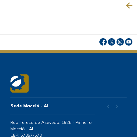
chevron_left
chevron_right
Sede Maceió - AL
Rua Tereza de Azevedo, 1526 - Pinheiro
Maceió - AL
CEP: 57057-570