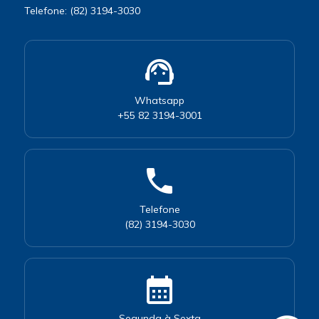
Telefone: (82) 3194-3030
support_agent
Whatsapp
+55 82 3194-3001
phone
Telefone
(82) 3194-3030
calendar_month
Segunda à Sexta