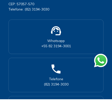
CEP: 57057-570
Telefone: (82) 3194-3030
support_agent
Whatsapp
+55 82 3194-3001
phone
Telefone
(82) 3194-3030
calendar_month