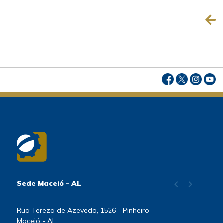
chevron_left
chevron_right
Sede Maceió - AL
Rua Tereza de Azevedo, 1526 - Pinheiro
Maceió - AL