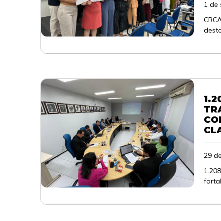
1 de
CRCAL
desta
1.2
TR
CO
CL
29 d
1.208
forta