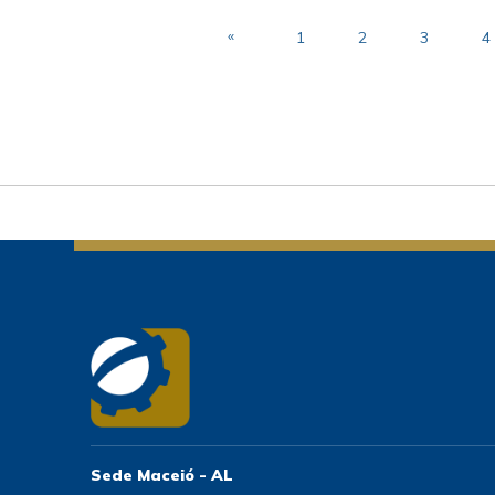
«
1
2
3
4
Sede Maceió - AL