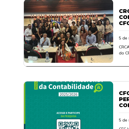
CR
CO
CF
5 de
CRCAL
do C
CF
PE
CO
5 de