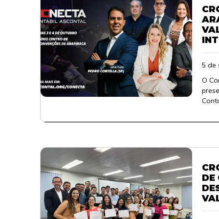
CR
AR
VA
IN
5 de
O Con
prese
Conta
CR
DE 
DE
VA