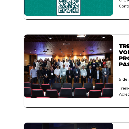
CFC l
Conta
TR
VO
PR
PA
5 de
Trein
Acred